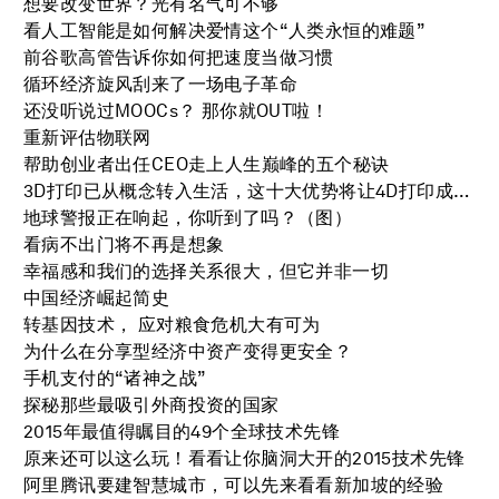
想要改变世界？光有名气可不够
看人工智能是如何解决爱情这个“人类永恒的难题”
前谷歌高管告诉你如何把速度当做习惯
循环经济旋风刮来了一场电子革命
还没听说过MOOCs？ 那你就OUT啦！
重新评估物联网
帮助创业者出任CEO走上人生巅峰的五个秘诀
3D打印已从概念转入生活，这十大优势将让4D打印成为新蓝海
地球警报正在响起，你听到了吗？（图）
看病不出门将不再是想象
幸福感和我们的选择关系很大，但它并非一切
中国经济崛起简史
转基因技术， 应对粮食危机大有可为
为什么在分享型经济中资产变得更安全？
手机支付的“诸神之战”
探秘那些最吸引外商投资的国家
2015年最值得瞩目的49个全球技术先锋
原来还可以这么玩！看看让你脑洞大开的2015技术先锋
阿里腾讯要建智慧城市，可以先来看看新加坡的经验