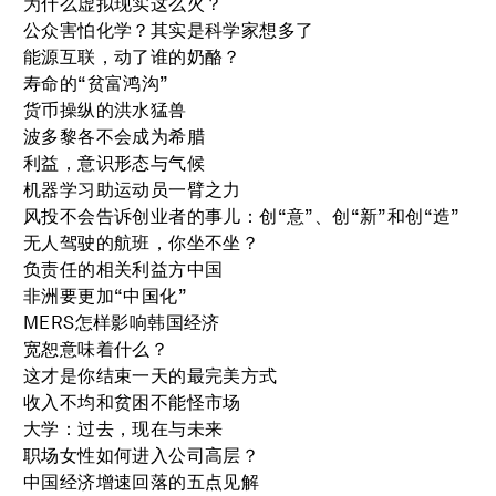
为什么虚拟现实这么火？
公众害怕化学？其实是科学家想多了
能源互联，动了谁的奶酪？
寿命的“贫富鸿沟”
货币操纵的洪水猛兽
波多黎各不会成为希腊
利益，意识形态与气候
机器学习助运动员一臂之力
风投不会告诉创业者的事儿：创“意”、创“新”和创“造”
无人驾驶的航班，你坐不坐？
负责任的相关利益方中国
非洲要更加“中国化”
MERS怎样影响韩国经济
宽恕意味着什么？
这才是你结束一天的最完美方式
收入不均和贫困不能怪市场
大学：过去，现在与未来
职场女性如何进入公司高层？
中国经济增速回落的五点见解