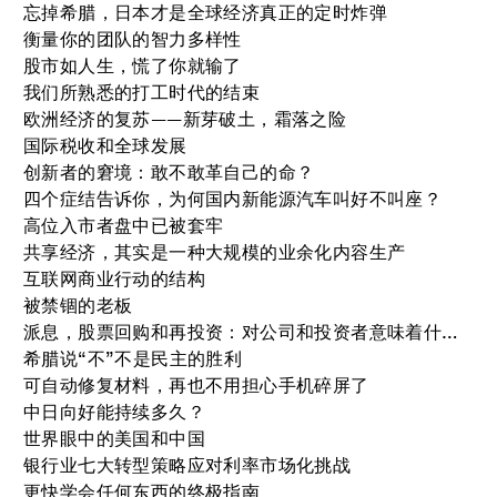
忘掉希腊，日本才是全球经济真正的定时炸弹
衡量你的团队的智力多样性
股市如人生，慌了你就输了
我们所熟悉的打工时代的结束
欧洲经济的复苏——新芽破土，霜落之险
国际税收和全球发展
创新者的窘境：敢不敢革自己的命？
四个症结告诉你，为何国内新能源汽车叫好不叫座？
高位入市者盘中已被套牢
共享经济，其实是一种大规模的业余化内容生产
互联网商业行动的结构
被禁锢的老板
派息，股票回购和再投资：对公司和投资者意味着什么？
希腊说“不”不是民主的胜利
可自动修复材料，再也不用担心手机碎屏了
中日向好能持续多久？
世界眼中的美国和中国
银行业七大转型策略应对利率市场化挑战
更快学会任何东西的终极指南