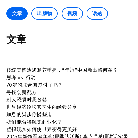
文章
出版物
视频
话题
文章
传统美德遭遇赡养重担，“年迈”中国新出路何在？
思考 vs. 行动
70岁的联合国过时了吗？
寻找创新配方
别人恐惧时我贪婪
世界经济论坛实习生的经验分享
加息的脚步你慢些走
我们能否将触觉商业化？
虚拟现实如何使世界变得更美好
2015年新领军者年会(夏季达沃斯) 李克强总理讲话实录