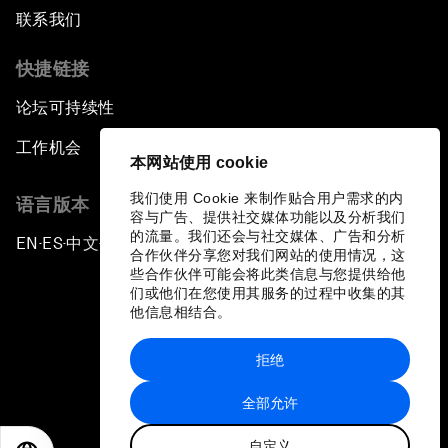
联系我们
快捷链接
论坛可持续性
工作机会
本网站使用 cookie
我们使用 Cookie 来制作贴合用户需求的内
语言版本
容与广告、提供社交媒体功能以及分析我们
的流量。我们还会与社交媒体、广告和分析
EN
ES
中文
日本語
▪
▪
▪
合作伙伴分享您对我们网站的使用情况，这
些合作伙伴可能会将此类信息与您提供给他
们或他们在您使用其服务的过程中收集的其
他信息相结合。
拒绝
隐私政策和服务条款
全部允许
站点地图
自定义