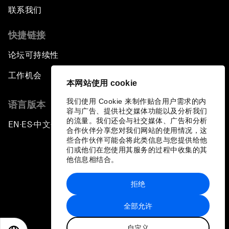
联系我们
快捷链接
论坛可持续性
工作机会
本网站使用 cookie
我们使用 Cookie 来制作贴合用户需求的内
语言版本
容与广告、提供社交媒体功能以及分析我们
的流量。我们还会与社交媒体、广告和分析
EN
ES
中文
日本語
▪
▪
▪
合作伙伴分享您对我们网站的使用情况，这
些合作伙伴可能会将此类信息与您提供给他
们或他们在您使用其服务的过程中收集的其
他信息相结合。
拒绝
隐私政策和服务条款
全部允许
站点地图
自定义