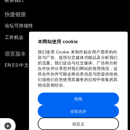
联系我们
快捷链接
论坛可持续性
工作机会
本网站使用 cookie
我们使用 Cookie 来制作贴合用户需求的内
语言版本
容与广告、提供社交媒体功能以及分析我们
的流量。我们还会与社交媒体、广告和分析
EN
ES
中文
日本語
▪
▪
▪
合作伙伴分享您对我们网站的使用情况，这
些合作伙伴可能会将此类信息与您提供给他
们或他们在您使用其服务的过程中收集的其
他信息相结合。
拒绝
隐私政策和服务条款
全部允许
站点地图
自定义
©
2026
世界经济论坛
EN
ES
中文
日本語