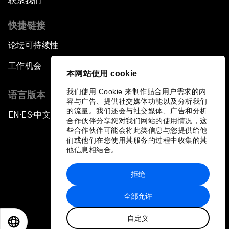
联系我们
快捷链接
论坛可持续性
工作机会
本网站使用 cookie
我们使用 Cookie 来制作贴合用户需求的内
语言版本
容与广告、提供社交媒体功能以及分析我们
的流量。我们还会与社交媒体、广告和分析
EN
ES
中文
日本語
▪
▪
▪
合作伙伴分享您对我们网站的使用情况，这
些合作伙伴可能会将此类信息与您提供给他
们或他们在您使用其服务的过程中收集的其
他信息相结合。
拒绝
隐私政策和服务条款
全部允许
站点地图
自定义
©
2026
世界经济论坛
EN
ES
中文
日本語