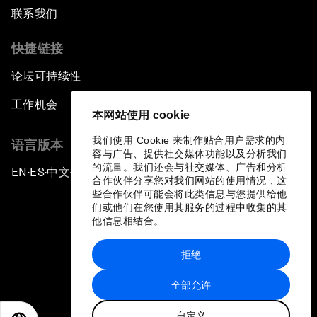
联系我们
快捷链接
论坛可持续性
工作机会
本网站使用 cookie
我们使用 Cookie 来制作贴合用户需求的内
语言版本
容与广告、提供社交媒体功能以及分析我们
的流量。我们还会与社交媒体、广告和分析
EN
ES
中文
日本語
▪
▪
▪
合作伙伴分享您对我们网站的使用情况，这
些合作伙伴可能会将此类信息与您提供给他
们或他们在您使用其服务的过程中收集的其
他信息相结合。
拒绝
隐私政策和服务条款
全部允许
站点地图
自定义