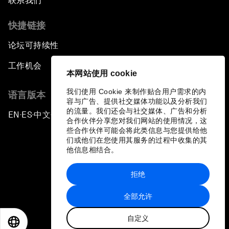
联系我们
快捷链接
论坛可持续性
工作机会
本网站使用 cookie
我们使用 Cookie 来制作贴合用户需求的内
语言版本
容与广告、提供社交媒体功能以及分析我们
的流量。我们还会与社交媒体、广告和分析
EN
ES
中文
日本語
▪
▪
▪
合作伙伴分享您对我们网站的使用情况，这
些合作伙伴可能会将此类信息与您提供给他
们或他们在您使用其服务的过程中收集的其
他信息相结合。
拒绝
隐私政策和服务条款
全部允许
站点地图
自定义
©
2026
世界经济论坛
EN
ES
中文
日本語