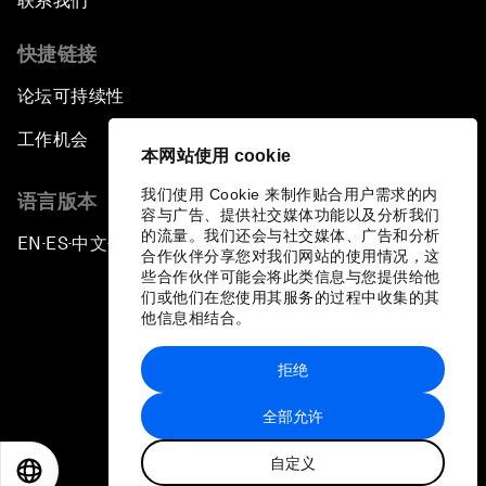
联系我们
快捷链接
论坛可持续性
工作机会
本网站使用 cookie
我们使用 Cookie 来制作贴合用户需求的内
语言版本
容与广告、提供社交媒体功能以及分析我们
的流量。我们还会与社交媒体、广告和分析
EN
ES
中文
日本語
▪
▪
▪
合作伙伴分享您对我们网站的使用情况，这
些合作伙伴可能会将此类信息与您提供给他
们或他们在您使用其服务的过程中收集的其
他信息相结合。
拒绝
隐私政策和服务条款
全部允许
站点地图
自定义
©
2026
世界经济论坛
EN
ES
中文
日本語