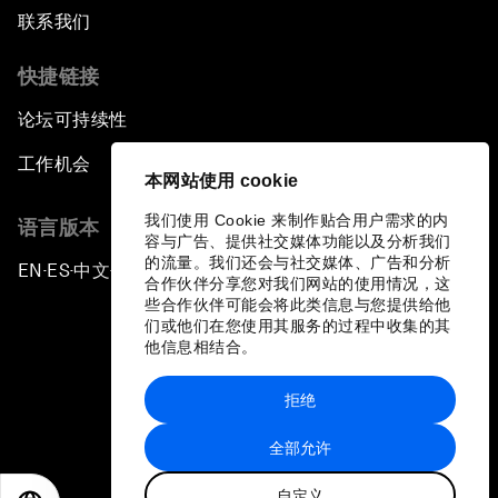
联系我们
快捷链接
论坛可持续性
工作机会
本网站使用 cookie
我们使用 Cookie 来制作贴合用户需求的内
语言版本
容与广告、提供社交媒体功能以及分析我们
的流量。我们还会与社交媒体、广告和分析
EN
ES
中文
日本語
▪
▪
▪
合作伙伴分享您对我们网站的使用情况，这
些合作伙伴可能会将此类信息与您提供给他
们或他们在您使用其服务的过程中收集的其
他信息相结合。
拒绝
隐私政策和服务条款
全部允许
站点地图
自定义