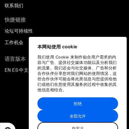
联系我们
快捷链接
论坛可持续性
工作机会
本网站使用 cookie
我们使用 Cookie 来制作贴合用户需求的内
语言版本
容与广告、提供社交媒体功能以及分析我们
的流量。我们还会与社交媒体、广告和分析
EN
ES
中文
日本語
▪
▪
▪
合作伙伴分享您对我们网站的使用情况，这
些合作伙伴可能会将此类信息与您提供给他
们或他们在您使用其服务的过程中收集的其
他信息相结合。
拒绝
隐私政策和服务条款
全部允许
站点地图
自定义