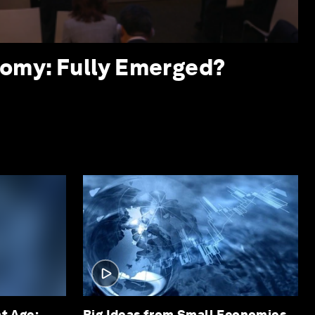
omy: Fully Emerged?
nt Age:
Big Ideas from Small Economies