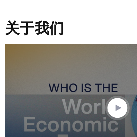
关于我们
0
seconds
of
3
minutes,
10
seconds
Volume
90%