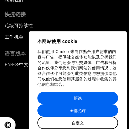
联系我们
快捷链接
论坛可持续性
工作机会
本网站使用 cookie
我们使用 Cookie 来制作贴合用户需求的内
语言版本
容与广告、提供社交媒体功能以及分析我们
的流量。我们还会与社交媒体、广告和分析
EN
ES
中文
日本語
▪
▪
▪
合作伙伴分享您对我们网站的使用情况，这
些合作伙伴可能会将此类信息与您提供给他
们或他们在您使用其服务的过程中收集的其
他信息相结合。
拒绝
隐私政策和服务条款
全部允许
站点地图
自定义
©
2026
世界经济论坛
EN
ES
中文
日本語