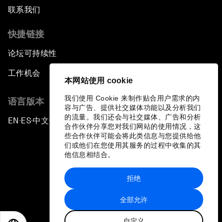
联系我们
快捷链接
论坛可持续性
工作机会
本网站使用 cookie
我们使用 Cookie 来制作贴合用户需求的内
语言版本
容与广告、提供社交媒体功能以及分析我们
的流量。我们还会与社交媒体、广告和分析
EN
ES
中文
日本語
▪
▪
▪
合作伙伴分享您对我们网站的使用情况，这
些合作伙伴可能会将此类信息与您提供给他
们或他们在您使用其服务的过程中收集的其
他信息相结合。
拒绝
隐私政策和服务条款
全部允许
站点地图
自定义