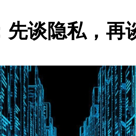
：先谈隐私，再