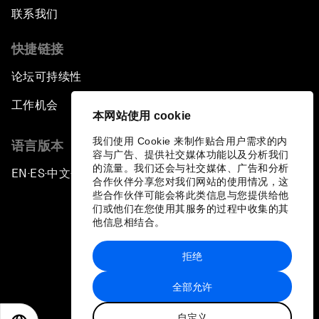
联系我们
快捷链接
论坛可持续性
工作机会
本网站使用 cookie
我们使用 Cookie 来制作贴合用户需求的内
语言版本
容与广告、提供社交媒体功能以及分析我们
的流量。我们还会与社交媒体、广告和分析
EN
ES
中文
日本語
▪
▪
▪
合作伙伴分享您对我们网站的使用情况，这
些合作伙伴可能会将此类信息与您提供给他
们或他们在您使用其服务的过程中收集的其
他信息相结合。
拒绝
隐私政策和服务条款
全部允许
站点地图
自定义