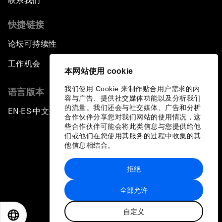
联系我们
快捷链接
论坛可持续性
工作机会
本网站使用 cookie
我们使用 Cookie 来制作贴合用户需求的内
语言版本
容与广告、提供社交媒体功能以及分析我们
的流量。我们还会与社交媒体、广告和分析
EN
ES
中文
日本語
▪
▪
▪
合作伙伴分享您对我们网站的使用情况，这
些合作伙伴可能会将此类信息与您提供给他
们或他们在您使用其服务的过程中收集的其
他信息相结合。
拒绝
隐私政策和服务条款
全部允许
站点地图
自定义
©
2026
世界经济论坛
EN
ES
中文
日本語