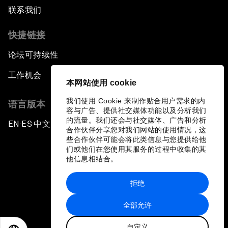
联系我们
快捷链接
论坛可持续性
工作机会
本网站使用 cookie
我们使用 Cookie 来制作贴合用户需求的内
语言版本
容与广告、提供社交媒体功能以及分析我们
的流量。我们还会与社交媒体、广告和分析
EN
ES
中文
日本語
▪
▪
▪
合作伙伴分享您对我们网站的使用情况，这
些合作伙伴可能会将此类信息与您提供给他
们或他们在您使用其服务的过程中收集的其
他信息相结合。
拒绝
隐私政策和服务条款
全部允许
站点地图
自定义