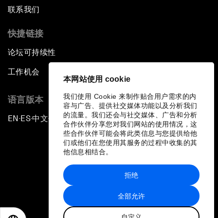
联系我们
快捷链接
论坛可持续性
工作机会
本网站使用 cookie
我们使用 Cookie 来制作贴合用户需求的内
语言版本
容与广告、提供社交媒体功能以及分析我们
的流量。我们还会与社交媒体、广告和分析
EN
ES
中文
日本語
▪
▪
▪
合作伙伴分享您对我们网站的使用情况，这
些合作伙伴可能会将此类信息与您提供给他
们或他们在您使用其服务的过程中收集的其
他信息相结合。
拒绝
隐私政策和服务条款
全部允许
站点地图
自定义