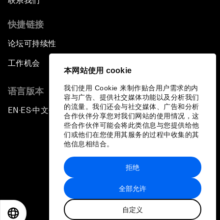
联系我们
快捷链接
论坛可持续性
工作机会
本网站使用 cookie
我们使用 Cookie 来制作贴合用户需求的内
语言版本
容与广告、提供社交媒体功能以及分析我们
的流量。我们还会与社交媒体、广告和分析
EN
ES
中文
日本語
▪
▪
▪
合作伙伴分享您对我们网站的使用情况，这
些合作伙伴可能会将此类信息与您提供给他
们或他们在您使用其服务的过程中收集的其
他信息相结合。
拒绝
隐私政策和服务条款
全部允许
站点地图
自定义
©
2026
世界经济论坛
EN
ES
中文
日本語