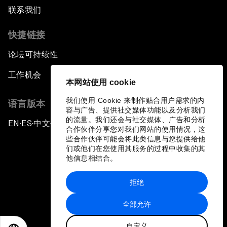
联系我们
快捷链接
论坛可持续性
工作机会
本网站使用 cookie
我们使用 Cookie 来制作贴合用户需求的内
语言版本
容与广告、提供社交媒体功能以及分析我们
的流量。我们还会与社交媒体、广告和分析
EN
ES
中文
日本語
▪
▪
▪
合作伙伴分享您对我们网站的使用情况，这
些合作伙伴可能会将此类信息与您提供给他
们或他们在您使用其服务的过程中收集的其
他信息相结合。
拒绝
隐私政策和服务条款
全部允许
站点地图
自定义