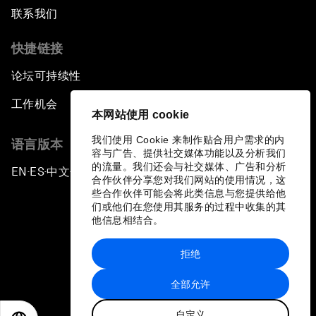
联系我们
快捷链接
论坛可持续性
工作机会
本网站使用 cookie
我们使用 Cookie 来制作贴合用户需求的内
语言版本
容与广告、提供社交媒体功能以及分析我们
的流量。我们还会与社交媒体、广告和分析
EN
ES
中文
日本語
▪
▪
▪
合作伙伴分享您对我们网站的使用情况，这
些合作伙伴可能会将此类信息与您提供给他
们或他们在您使用其服务的过程中收集的其
他信息相结合。
拒绝
隐私政策和服务条款
全部允许
站点地图
自定义