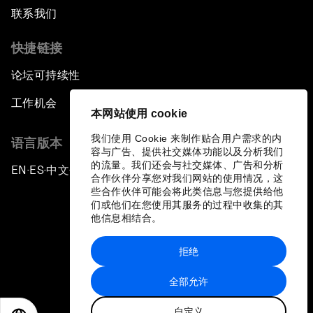
联系我们
快捷链接
论坛可持续性
工作机会
本网站使用 cookie
我们使用 Cookie 来制作贴合用户需求的内
语言版本
容与广告、提供社交媒体功能以及分析我们
的流量。我们还会与社交媒体、广告和分析
EN
ES
中文
日本語
▪
▪
▪
合作伙伴分享您对我们网站的使用情况，这
些合作伙伴可能会将此类信息与您提供给他
们或他们在您使用其服务的过程中收集的其
他信息相结合。
拒绝
隐私政策和服务条款
全部允许
站点地图
自定义