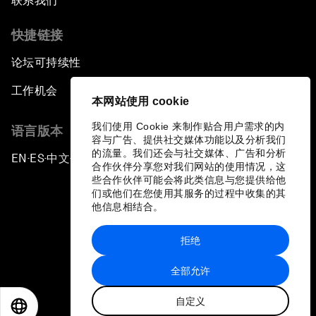
联系我们
快捷链接
论坛可持续性
工作机会
本网站使用 cookie
我们使用 Cookie 来制作贴合用户需求的内
语言版本
容与广告、提供社交媒体功能以及分析我们
的流量。我们还会与社交媒体、广告和分析
EN
ES
中文
日本語
▪
▪
▪
合作伙伴分享您对我们网站的使用情况，这
些合作伙伴可能会将此类信息与您提供给他
们或他们在您使用其服务的过程中收集的其
他信息相结合。
拒绝
隐私政策和服务条款
全部允许
站点地图
自定义
©
2026
世界经济论坛
EN
ES
中文
日本語