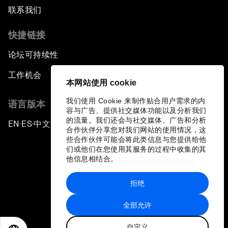
联系我们
快捷链接
论坛可持续性
工作机会
本网站使用 cookie
我们使用 Cookie 来制作贴合用户需求的内
语言版本
容与广告、提供社交媒体功能以及分析我们
的流量。我们还会与社交媒体、广告和分析
EN
ES
中文
日本語
▪
▪
▪
合作伙伴分享您对我们网站的使用情况，这
些合作伙伴可能会将此类信息与您提供给他
们或他们在您使用其服务的过程中收集的其
他信息相结合。
拒绝
隐私政策和服务条款
全部允许
站点地图
自定义