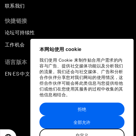
联系我们
快捷链接
论坛可持续性
工作机会
本网站使用 cookie
我们使用 Cookie 来制作贴合用户需求的内
语言版本
容与广告、提供社交媒体功能以及分析我们
的流量。我们还会与社交媒体、广告和分析
EN
ES
中文
日本語
▪
▪
▪
合作伙伴分享您对我们网站的使用情况，这
些合作伙伴可能会将此类信息与您提供给他
们或他们在您使用其服务的过程中收集的其
他信息相结合。
拒绝
隐私政策和服务条款
全部允许
站点地图
自定义