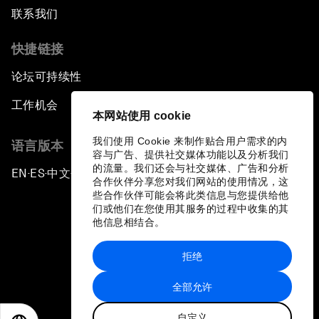
联系我们
快捷链接
论坛可持续性
工作机会
本网站使用 cookie
我们使用 Cookie 来制作贴合用户需求的内
语言版本
容与广告、提供社交媒体功能以及分析我们
的流量。我们还会与社交媒体、广告和分析
EN
ES
中文
日本語
▪
▪
▪
合作伙伴分享您对我们网站的使用情况，这
些合作伙伴可能会将此类信息与您提供给他
们或他们在您使用其服务的过程中收集的其
他信息相结合。
拒绝
隐私政策和服务条款
全部允许
站点地图
自定义