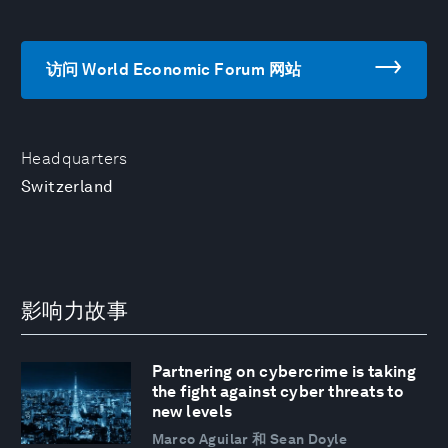
访问 World Economic Forum 网站
Headquarters
Switzerland
影响力故事
Partnering on cybercrime is taking
the fight against cyber threats to
new levels
Marco Aguilar 和 Sean Doyle