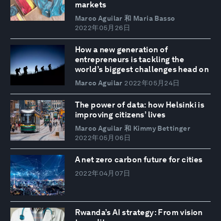
markets
Marco Aguilar 和 Maria Basso
2022年05月26日
How a new generation of
entrepreneurs is tackling the
world’s biggest challenges head on
Marco Aguilar
2022年05月24日
The power of data: how Helsinki is
improving citizens’ lives
Marco Aguilar 和 Kimmy Bettinger
2022年05月06日
A net zero carbon future for cities
2022年04月07日
Rwanda’s AI strategy: From vision