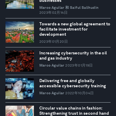
businesses
Marco Aguilar 和 Saiful Salihudin
2023年02月14日
Towards a new global agreement to
facilitate investment for
development
2023年01月20日
Increasing cybersecurity in the oil
and gas industry
Marco Aguilar
2023年01月19日
Delivering free and globally
accessible cybersecurity training
Marco Aguilar
2022年10月04日
Circular value chains in fashion:
Strengthening trust in second hand