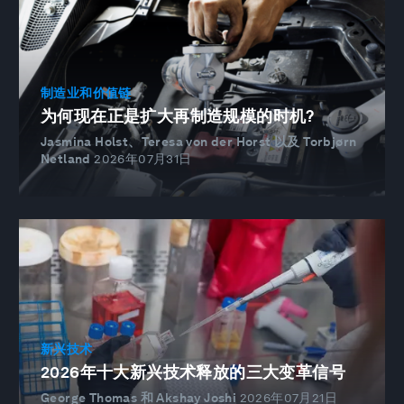
制造业和价值链
为何现在正是扩大再制造规模的时机?
Jasmina Holst、Teresa von der Horst 以及 Torbjørn
Netland
2026年07月31日
新兴技术
2026年十大新兴技术释放的三大变革信号
George Thomas 和 Akshay Joshi
2026年07月21日