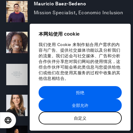
Mauricio Baez-Sedeno
Mission Specialist, Economic Inclusion
本网站使用 cookie
Adwoa Bagalini
People Strategy and Transformation
我们使用 Cookie 来制作贴合用户需求的内
Manager
容与广告、提供社交媒体功能以及分析我们
的流量。我们还会与社交媒体、广告和分析
合作伙伴分享您对我们网站的使用情况，这
Sofia Balestrin
些合作伙伴可能会将此类信息与您提供给他
们或他们在您使用其服务的过程中收集的其
ECP Fall 2025 - Geopolitical Agenda
他信息相结合。
拒绝
Silja Baller
全部允许
Head of Mission, Economic Inclusion
自定义
EN
ES
中文
日本語
Laia Barbarà