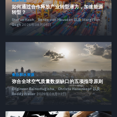
如何通过合作释放产业转型潜力，加速能源
转型？
Stefan Koch、Renée van Heusden 以及 Margi Van
Gogh
2026年08月06日
食品和水资源
弥合全球空气质量数据缺口的五项指导原则
Engineer Bainomugisha、Christa Hasenkopf 以及
Roddy Weller
2026年08月02日