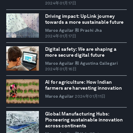
2024年01月17日
Driving impact: UpLink journey
towards a more sustainable future
Marco Aguilar 和 Prachi Jha
2024年01月17日
Digital safety: We are shaping a
more secure digital future
Marco Aguilar 和 Agustina Callegari
2024年01月16日
AI for agriculture: How Indian
farmers are harvesting innovation
Marco Aguilar
2024年01月11日
Global Manufacturing Hubs:
Pioneering sustainable innovation
across continents