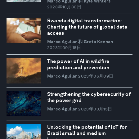
Marco Aguilar 和 Kyle Winters
2023年10月30日
Rwanda digital transformation:
Charting the future of global data
access
Marco Aguilar 和 Greta Keenan
2023年09月18日
The power of AI in wildfire
prediction and prevention
Marco Aguilar
2023年06月09日
Strengthening the cybersecurity of
the power grid
Marco Aguilar
2023年03月15日
Unlocking the potential of IoT for
Brazil small and medium