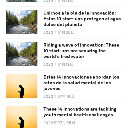
2024年01月18日
Unirnos a la ola de la innovación:
Estas 10 start-ups protegen el agua
dulce del planeta
2023年01月20日
Riding a wave of innovation: These
10 start-ups are securing the
world's freshwater
2023年01月18日
Estas 14 innovaciones abordan los
retos de la salud mental de los
jóvenes
2022年07月19日
These 14 innovations are tackling
youth mental health challenges
2022年07月05日