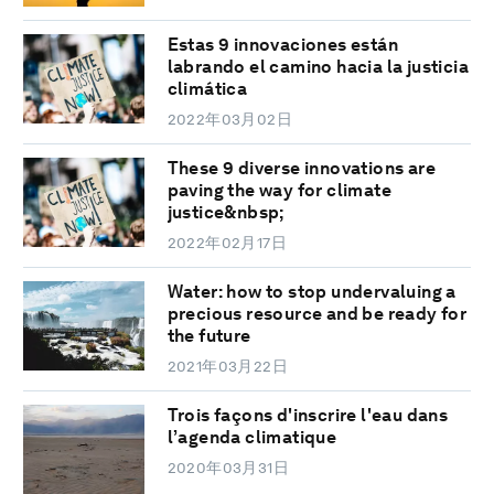
Estas 9 innovaciones están
labrando el camino hacia la justicia
climática
2022年03月02日
These 9 diverse innovations are
paving the way for climate
justice&nbsp;
2022年02月17日
Water: how to stop undervaluing a
precious resource and be ready for
the future
2021年03月22日
Trois façons d'inscrire l'eau dans
l’agenda climatique
2020年03月31日