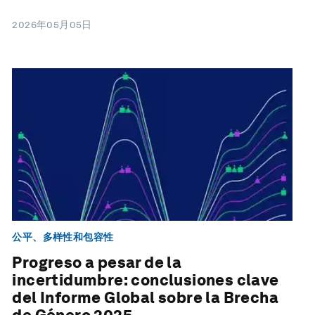
2026年05月05日
公平、多样性和包容性
Progreso a pesar de la
incertidumbre: conclusiones clave
del Informe Global sobre la Brecha