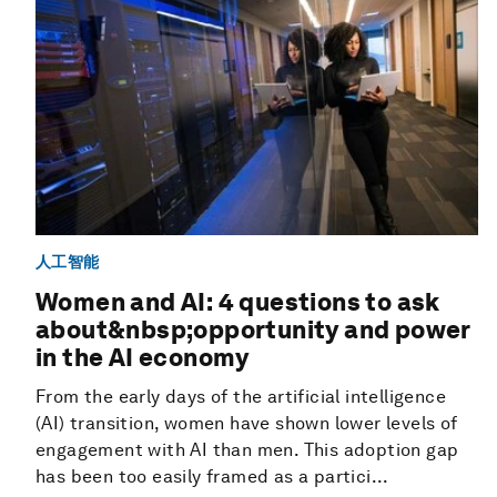
人工智能
Women and AI: 4 questions to ask
about&nbsp;opportunity and power
in the AI economy
From the early days of the artificial intelligence
(AI) transition, women have shown lower levels of
engagement with AI than men. This adoption gap
has been too easily framed as a partici...