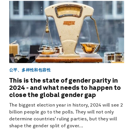
公平、多样性和包容性
This is the state of gender parity in
2024 - and what needs to happen to
close the global gender gap
The biggest election year in history, 2024 will see 2
billion people go to the polls. They will not only
determine countries’ ruling parties, but they will
shape the gender split of gover...