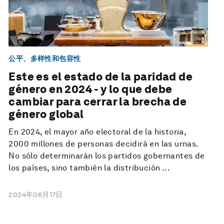
公平、多样性和包容性
Este es el estado de la paridad de
género en 2024 - y lo que debe
cambiar para cerrar la brecha de
género global
En 2024, el mayor año electoral de la historia,
2000 millones de personas decidirá en las urnas.
No sólo determinarán los partidos gobernantes de
los países, sino también la distribución ...
2024年06月17日