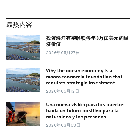
最热内容
投资海洋有望解锁每年3万亿美元的经
济价值
2026年05月27日
Why the ocean economy is a
macroeconomic foundation that
requires strategic investment
2026年05月12日
Una nueva visión para los puertos:
hacia un futuro positivo para la
naturaleza y las personas
2026年03月03日