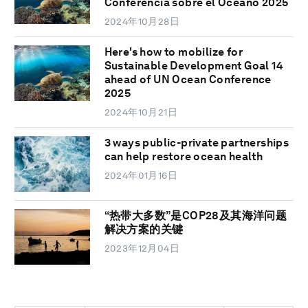
Conferencia sobre el Océano 2025
2024年10月28日
Here's how to mobilize for
Sustainable Development Goal 14
ahead of UN Ocean Conference
2025
2024年10月21日
3 ways public-private partnerships
can help restore ocean health
2024年01月16日
“热带大多数”是COP28及其海洋问题
解决方案的关键
2023年12月04日