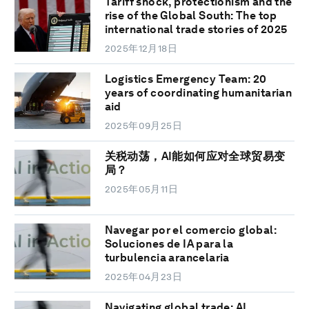
Tariff shock, protectionism and the
rise of the Global South: The top
international trade stories of 2025
2025年12月18日
Logistics Emergency Team: 20
years of coordinating humanitarian
aid
2025年09月25日
关税动荡，AI能如何应对全球贸易变
局？
2025年05月11日
Navegar por el comercio global:
Soluciones de IA para la
turbulencia arancelaria
2025年04月23日
Navigating global trade: AI