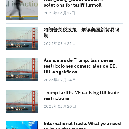
solutions for tariff turmoil
2025年04月16日
特朗普关税政策：解读美国新贸易限
制
2025年03月25日
Aranceles de Trump: las nuevas
restricciones comerciales de EE.
UU. en gráficos
2025年02月24日
Trump tariffs: Visualising US trade
restrictions
2025年02月20日
International trade: What you need