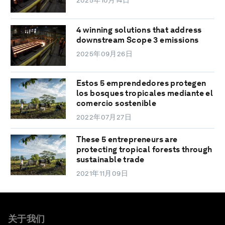
2025年10月14日
4 winning solutions that address
downstream Scope 3 emissions
2025年09月26日
Estos 5 emprendedores protegen
los bosques tropicales mediante el
comercio sostenible
2022年07月27日
These 5 entrepreneurs are
protecting tropical forests through
sustainable trade
2021年11月09日
关于我们