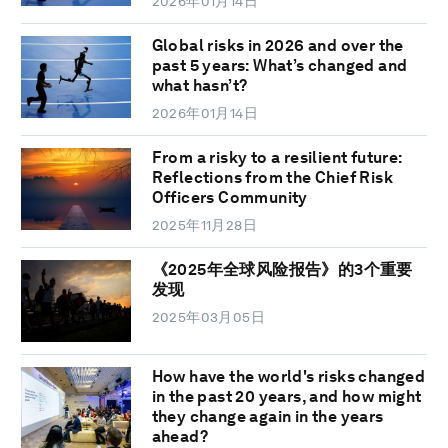
2026年01月14日
Global risks in 2026 and over the
past 5 years: What’s changed and
what hasn’t?
2026年01月14日
From a risky to a resilient future:
Reflections from the Chief Risk
Officers Community
2025年11月28日
《2025年全球风险报告》的3个重要
发现
2025年03月05日
How have the world's risks changed
in the past 20 years, and how might
they change again in the years
ahead?