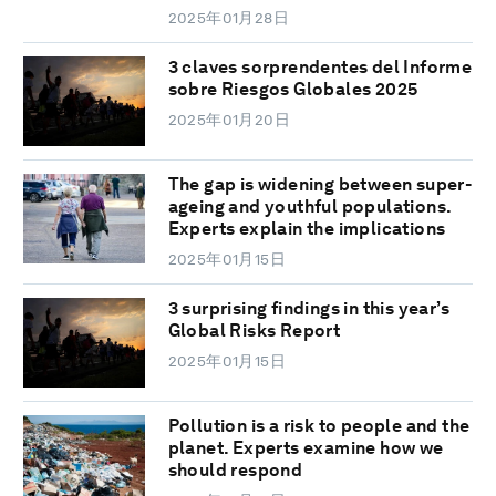
2025年01月28日
3 claves sorprendentes del Informe
sobre Riesgos Globales 2025
2025年01月20日
The gap is widening between super-
ageing and youthful populations.
Experts explain the implications
2025年01月15日
3 surprising findings in this year’s
Global Risks Report
2025年01月15日
Pollution is a risk to people and the
planet. Experts examine how we
should respond