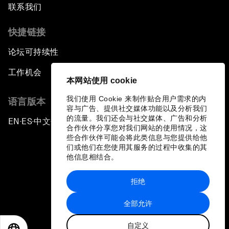
联系我们
快捷链接
论坛可持续性
工作机会
本网站使用 cookie
我们使用 Cookie 来制作贴合用户需求的内
语言版本
容与广告、提供社交媒体功能以及分析我们
的流量。我们还会与社交媒体、广告和分析
EN
ES
中文
日本語
▪
▪
▪
合作伙伴分享您对我们网站的使用情况，这
些合作伙伴可能会将此类信息与您提供给他
们或他们在您使用其服务的过程中收集的其
他信息相结合。
拒绝
隐私政策和服务条款
全部允许
站点地图
自定义
©
2026
世界经济论坛