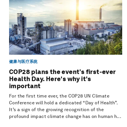
健康与医疗系统
COP28 plans the event’s first-ever
Health Day. Here's why it's
important
For the first time ever, the COP28 UN Climate
Conference will hold a dedicated “Day of Health”.
It’s a sign of the growing recognition of the
profound impact climate change has on human h...