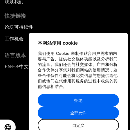
联系我们
快捷链接
论坛可持续性
工作机会
本网站使用 cookie
我们使用 Cookie 来制作贴合用户需求的内
语言版本
容与广告、提供社交媒体功能以及分析我们
的流量。我们还会与社交媒体、广告和分析
EN
ES
中文
日本語
▪
▪
▪
合作伙伴分享您对我们网站的使用情况，这
些合作伙伴可能会将此类信息与您提供给他
们或他们在您使用其服务的过程中收集的其
他信息相结合。
拒绝
隐私政策和服务条款
全部允许
站点地图
自定义
©
2026
世界经济论坛
EN
ES
中文
日本語