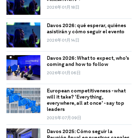
2026年01月18日
Davos 2026: qué esperar, quiénes
asistirán y cómo seguir el evento
2026年01月14日
Davos 2026: What to expect, who's
coming and how to follow
2026年01月06日
European competitiveness - what
will it take? 'Everything,
everywhere, all at once' - say top
leaders
2025年07月09日
Davos 2025: Cómo seguir la
Reunión Anual en nuestros canales