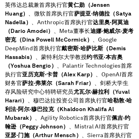
英伟达总裁兼首席执行官
黄仁勋（
Jensen
Huang）
、微软首席执行官
萨提亚·纳德拉（
Satya
Nadella）
、Anthropic首席执行官
达里奥·阿莫迪
（
Dario Amodei）
、Meta董事长
迪娜·鲍威尔·麦考
密克（
Dina Powell McCormick）
、Google
DeepMind首席执行官
戴密斯·哈萨比斯（
Demis
Hassabis）
、蒙特利尔大学教授
约书亚·本吉奥
（
Yoshua Bengio）
、Palantir Technologies首席
执行官
亚历克斯·卡普（
Alex Karp）
、OpenAI首席
财务官
萨拉·弗莱尔（
Sarah Friar）
、剑桥大学生
存风险研究中心特聘研究员
尤瓦尔·赫拉利（
Yuval
Harari）
、穆巴达拉投资公司首席执行官
哈勒敦·哈
利法·阿尔·穆巴拉克（
Khaldoon Khalifa Al
Mubarak）
、Agility Robotics首席执行官
佩吉·约
翰逊（
Peggy Johnson）
、Mistral AI首席执行官
亚瑟·门施（
Arthur Mensch）
、Sierra首席执行官