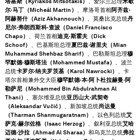
塔基斯（
Kyriakos Mitsotakis
）
、爱尔兰总理
米歇
尔·马丁（
Micheál Martin
）
、摩洛哥首相
阿齐兹·
阿赫努什（
Aziz Akhannouch
）
、莫桑比克总统
丹
尼尔·弗朗西斯科·查波（
Daniel Francisco
Chapo
）
、荷兰首相
迪克·斯霍夫（
Dick
Schoof
）
、巴基斯坦总理
夏巴兹·谢里夫（
Mian
Muhammad Shehbaz Sharif
）
、巴勒斯坦总理
穆
罕默德·穆斯塔法（
Mohammed Mustafa
）
、波兰
总统
卡罗尔·纳夫罗茨基（
Karol Nawrocki
）
、卡
塔尔首相兼外交大臣
穆罕默德·本·阿卜杜拉赫曼·阿
勒萨尼（
Mohammed Bin Abdulrahman Al
Thani
）
、塞尔维亚总统
亚历山大·武契奇
（
Aleksandar Vu
č
i
ć）
、新加坡总统
尚达曼
（
Tharman Shanmugaratnam
）
、以色列总统
艾
萨克·赫尔佐格（
Isaac Herzog
）
、叙利亚总统
艾哈
迈德·沙拉（
Ahmad Al Sharaa
）
和乌克兰总统
弗拉