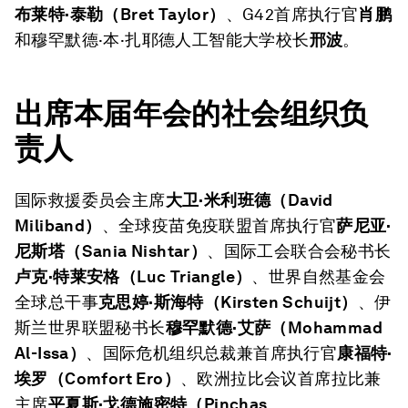
布莱特·泰勒（
Bret Taylor）
、G42首席执行官
肖鹏
和穆罕默德·本·扎耶德人工智能大学校长
邢波
。
出席本届年会的社会组织负
责人
国际救援委员会主席
大卫·米利班德（
David
Miliband）
、全球疫苗免疫联盟首席执行官
萨尼亚·
尼斯塔（
Sania Nishtar）
、国际工会联合会秘书长
卢克·特莱安格（
Luc Triangle）
、世界自然基金会
全球总干事
克思婷·斯海特（
Kirsten Schuijt）
、伊
斯兰世界联盟秘书长
穆罕默德·艾萨（
Mohammad
Al-Issa）
、国际危机组织总裁兼首席执行官
康福特·
埃罗（
Comfort Ero）
、欧洲拉比会议首席拉比兼
主席
平夏斯·戈德施密特（
Pinchas