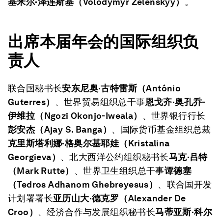
基米尔·泽连斯基（
Volodymyr Zelenskyy
）
。
出席本届年会的国际组织负
责人
联合国秘书长
安东尼奥·古特雷斯（
António
Guterres）
、世界贸易组织总干事
恩戈齐·奥孔乔
-
伊维拉（Ngozi Okonjo-Iweala）
、世界银行行长
彭安杰（
Ajay S. Banga）
、国际货币基金组织总裁
克里斯塔利娜·格奥尔基耶娃（
Kristalina
Georgieva）
、北大西洋公约组织秘书长
马克·吕特
（
Mark Rutte）
、世界卫生组织总干事
谭德塞
（
Tedros Adhanom Ghebreyesus）
、联合国开发
计划署署长
亚历山大·德克罗（
Alexander De
Croo）
、经济合作与发展组织秘书长
马蒂亚斯·科尔