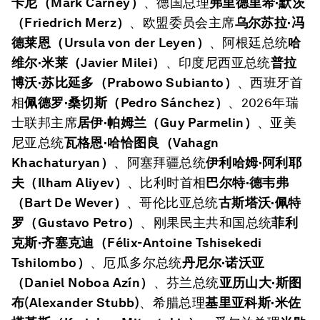
卡尼（
Mark Carney
）
、德国总理
弗里德里希·默茨
（
Friedrich Merz
）
、欧盟委员会主席
乌尔苏拉·冯
德莱恩（
Ursula von der Leyen
）
、阿根廷总统
哈
维尔·米莱（
Javier Milei
）
、印度尼西亚总统
普拉
博沃·苏比延多（
Prabowo Subianto
）
、西班牙首
相
佩德罗·桑切斯（
Pedro S
á
nchez
）
、2026年瑞
士联邦主席
居伊·帕姆兰（
Guy Parmelin
）
、亚美
尼亚总统
瓦格恩·哈恰图良（
Vahagn
Khachaturyan
）
、阿塞拜疆总统
伊利哈姆·阿利耶
夫（
Ilham Aliyev
）
、比利时首相
巴尔特·德韦弗
（
Bart De Wever
）
、哥伦比亚总统
古斯塔沃·佩特
罗（
Gustavo Petro
）
、刚果民主共和国总统
菲利
克斯·齐塞克迪（
F
é
lix-Antoine Tshisekedi
Tshilombo
）
、厄瓜多尔总统
丹尼尔·诺沃亚
（
Daniel Noboa Az
í
n
）
、芬兰总统
亚历山大·斯图
布
(Alexander Stubb)
、希腊总理
基里亚科斯·米佐