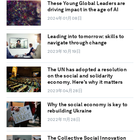
These Young Global Leaders are
driving impact in the age of AI
2024年01月08日
Leading into tomorrow: skills to
navigate through change
2023年10月19日
The UN has adopted a resolution
on the social and solidarity
economy. Here's why it matters
2023年04月28日
Why the social economy is key to
rebuilding Ukraine
2022年11月28日
The Collective Social Innovation