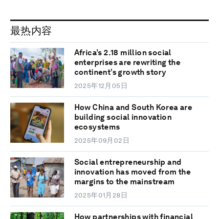
最热内容
Africa’s 2.18 million social
enterprises are rewriting the
continent’s growth story
2025年12月05日
How China and South Korea are
building social innovation
ecosystems
2025年09月02日
Social entrepreneurship and
innovation has moved from the
margins to the mainstream
2025年01月28日
How partnerships with financial