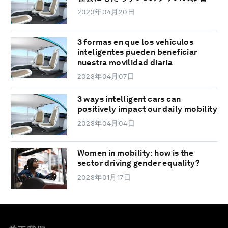
2023年04月20日
3 formas en que los vehículos
inteligentes pueden beneficiar
nuestra movilidad diaria
2023年04月07日
3 ways intelligent cars can
positively impact our daily mobility
2023年04月04日
Women in mobility: how is the
sector driving gender equality?
2023年01月17日