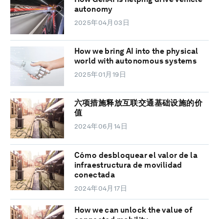
autonomy
2025年04月03日
How we bring AI into the physical
world with autonomous systems
2025年01月19日
六项措施释放互联交通基础设施的价
值
2024年06月14日
Cómo desbloquear el valor de la
infraestructura de movilidad
conectada
2024年04月17日
How we can unlock the value of