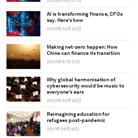
2025年04月07日
AI is transforming finance, CFOs
say. Here's how
2025年03月25日
Making net-zero happen: How
China can finance its transition
2022年07月21日
Why global harmonisation of
cybersecurity would be music to
everyone's ears
2022年03月28日
Reimagining education for
refugees post-pandemic
2021年06月18日