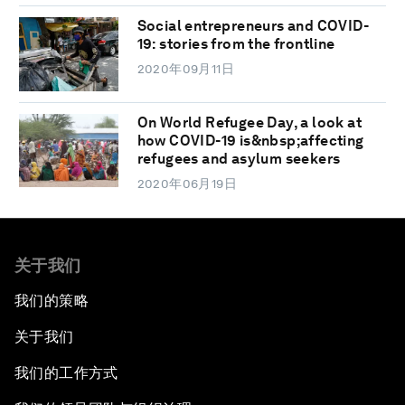
Social entrepreneurs and COVID-
19: stories from the frontline
2020年09月11日
On World Refugee Day, a look at
how COVID-19 is&nbsp;affecting
refugees and asylum seekers
2020年06月19日
关于我们
我们的策略
关于我们
我们的工作方式