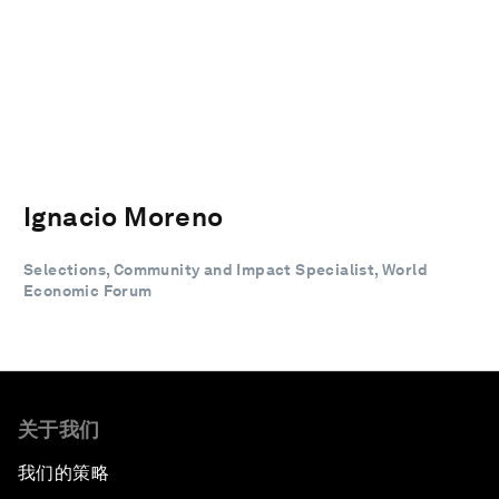
Ignacio Moreno
Selections, Community and Impact Specialist, World
Economic Forum
关于我们
我们的策略