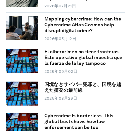
2026年07月21日
Mapping cybercrime: How can the
Cybercrime Atlas Cosmos help
disrupt digital crime?
2026年05月12日
El cibercrimen no tiene fronteras.
Este operativo global muestra que
la fuerza de la ley tampoco
2025年09月02日
国境なきサイバー犯罪と、国境を越
えた摘発の最前線
2025年08月29日
Cybercrime is borderless. This
global bust shows how law
enforcement can be too