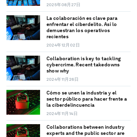
2025年08月27日
La colaboración es clave para
enfrentar el ciberdelito. Así lo
demuestran los operativos
recientes
2024年12月02日
Collaboration is key to tackling
cybercrime. Recent takedowns
show why
2024年11月26日
Cómo se unen la industria y el
sector público para hacer frente a
la ciberdelincuencia
2024年11月14日
Collaborations between industry
experts and the public sector are