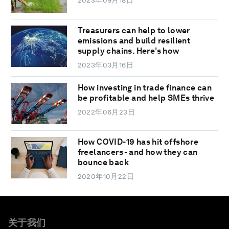
2023年09月18日
Treasurers can help to lower
emissions and build resilient
supply chains. Here’s how
2023年03月16日
How investing in trade finance can
be profitable and help SMEs thrive
2022年06月23日
How COVID-19 has hit offshore
freelancers - and how they can
bounce back
2020年10月22日
关于我们