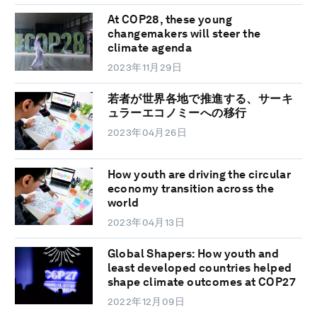
At COP28, these young
changemakers will steer the
climate agenda
2023年11月29日
若者が世界各地で推進する、サーキ
ュラーエコノミーへの移行
2023年04月26日
How youth are driving the circular
economy transition across the
world
2023年04月13日
Global Shapers: How youth and
least developed countries helped
shape climate outcomes at COP27
2022年12月09日