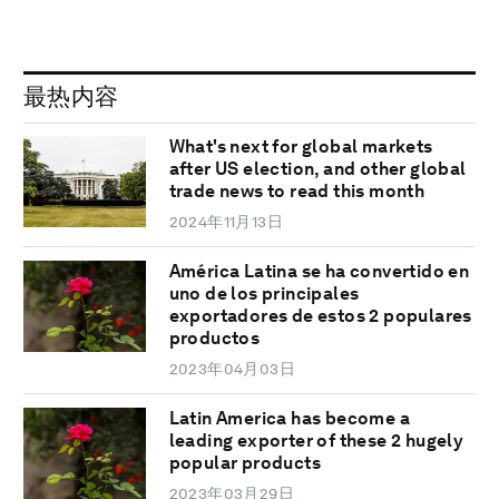
最热内容
What's next for global markets
after US election, and other global
trade news to read this month
2024年11月13日
América Latina se ha convertido en
uno de los principales
exportadores de estos 2 populares
productos
2023年04月03日
Latin America has become a
leading exporter of these 2 hugely
popular products
2023年03月29日