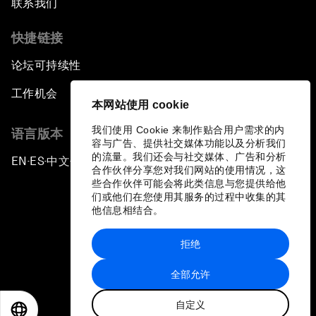
联系我们
快捷链接
论坛可持续性
工作机会
本网站使用 cookie
我们使用 Cookie 来制作贴合用户需求的内
语言版本
容与广告、提供社交媒体功能以及分析我们
的流量。我们还会与社交媒体、广告和分析
EN
ES
中文
日本語
▪
▪
▪
合作伙伴分享您对我们网站的使用情况，这
些合作伙伴可能会将此类信息与您提供给他
们或他们在您使用其服务的过程中收集的其
他信息相结合。
拒绝
隐私政策和服务条款
全部允许
站点地图
自定义
©
2026
世界经济论坛
EN
ES
中文
日本語