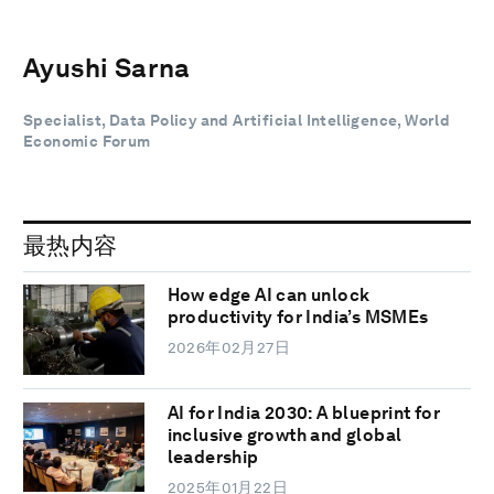
Ayushi Sarna
Specialist, Data Policy and Artificial Intelligence, World
Economic Forum
最热内容
How edge AI can unlock
productivity for India’s MSMEs
2026年02月27日
AI for India 2030: A blueprint for
inclusive growth and global
leadership
2025年01月22日