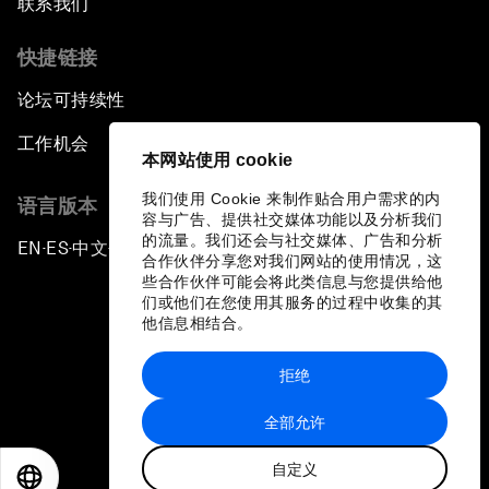
联系我们
快捷链接
论坛可持续性
工作机会
本网站使用 cookie
我们使用 Cookie 来制作贴合用户需求的内
语言版本
容与广告、提供社交媒体功能以及分析我们
的流量。我们还会与社交媒体、广告和分析
EN
ES
中文
日本語
▪
▪
▪
合作伙伴分享您对我们网站的使用情况，这
些合作伙伴可能会将此类信息与您提供给他
们或他们在您使用其服务的过程中收集的其
他信息相结合。
拒绝
隐私政策和服务条款
全部允许
站点地图
自定义
©
2026
世界经济论坛
EN
ES
中文
日本語