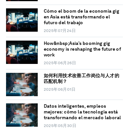
Cómo el boom de la economía gig
en Asia está transformando el
futuro del trabajo
2025年07月24日
How&nbsp;Asia’s booming gig
economy is reshaping the future of
work
2025年06月26日
如何利用技术改善工作岗位与人才的
匹配机制？
2025年06月01日
Datos inteligentes, empleos
mejores: cómo la tecnología está
transformando el mercado laboral
2025年05月30日