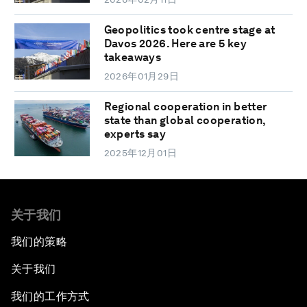
Geopolitics took centre stage at
Davos 2026. Here are 5 key
takeaways
2026年01月29日
Regional cooperation in better
state than global cooperation,
experts say
2025年12月01日
关于我们
我们的策略
关于我们
我们的工作方式