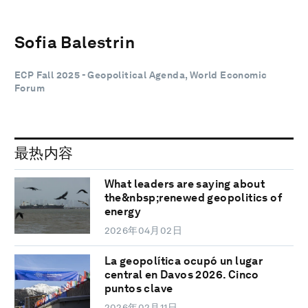
Sofia Balestrin
ECP Fall 2025 - Geopolitical Agenda, World Economic
Forum
最热内容
What leaders are saying about
the&nbsp;renewed geopolitics of
energy
2026年04月02日
La geopolítica ocupó un lugar
central en Davos 2026. Cinco
puntos clave
2026年02月11日