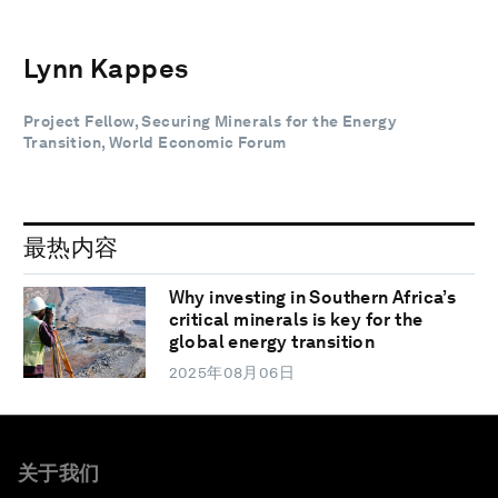
Lynn Kappes
Project Fellow, Securing Minerals for the Energy
Transition, World Economic Forum
最热内容
Why investing in Southern Africa’s
critical minerals is key for the
global energy transition
2025年08月06日
关于我们